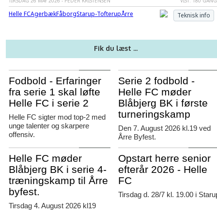
TIRSDAG 26 MAY 2026 - PEDER KRISTENSEN
VIST: 180 GAN
Helle FC
Agerbæk
Fåborg
Starup-Tofterup
Årre
Teknisk info
Fik du læst ...
Agerbæk
Agerbæk
Fodbold - Erfaringer
Serie 2 fodbold -
fra serie 1 skal løfte
Helle FC møder
Helle FC i serie 2
Blåbjerg BK i første
turneringskamp
Helle FC sigter mod top-2 med
unge talenter og skarpere
Den 7. August 2026 kl.19 ved
offensiv.
Årre Byfest.
Agerbæk
Agerbæk
Helle FC møder
Opstart herre senior
Blåbjerg BK i serie 4-
efterår 2026 - Helle
træningskamp til Årre
FC
byfest.
Tirsdag d. 28/7 kl. 19.00 i Staru
Tirsdag 4. August 2026 kl19