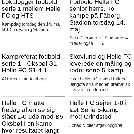
Lokalopgør fodbold
Fodbold Helle FC
serie 1 mellem Helle
senior herre. To
FC og HTS
kampe på Fåborg
Stadion torsdag 14.
Kampdag torsdag den 14. maj
maj
kl.13 på Fåborg Stadion
Serie 1 møder HTS og serie 4
møder også HTS.
Agerbæk
Agerbæk
Kampreferat fodbold
Skovlund og Helle FC
serie 1 - Oksbøl S1 –
leverede en målrig og
Helle FC S1 4-1
rodet serie 5-kamp.
Af træner Jan Aasberg
Hvor Helle FC til sidst trak det
længste strå med en dramatisk
4-3 sejr på udebane.
Agerbæk
Agerbæk
Helle FC måtte
Helle FC sejrer 1-0 i
fredag aften se sig
tæt Serie 5-kamp
slået 1-0 ude mod BV
mod Grindsted
Oksbøl i en kamp,
Jonas Møller afgør opgøret.
hvor resultatet langt