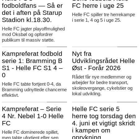
fodboldfans — Så er
FC herre i uge 25
det i aften på Starup
Helle FC spiller tre herrekampe
Stadion kl.18.30.
i serie 1, 4 og 5 i uge 25.
Helle FC jagter playoffmulighed
mod Oksbøl og opfordrer
publikum til massiv støtte.
Agerbæk
Helle Øst
Kampreferat fodbold
Nyt fra
serie 1: Bramming B
Udviklingsrådet Helle
S1 - Helle FC S1 4 –
Øst - Forår 2026
0
Rådet får nye medlemmer og
arbejder for bedre transport,
Helle FC tabte fortjent 0-4, da
skoleovergange, cykelstier og
Bramming udnyttede chancerne
lokal udvikling.
effektivt.
Agerbæk
Agerbæk
Kampreferat – Serie
Helle FC serie 5
4 Nr. Nebel 1-0 Helle
herre tog torsdag den
FC
4. juni et vigtigt skridt
i kampen om
Helle FC dominerede spillet,
oprykning.
men tabte ufortjent efter sen