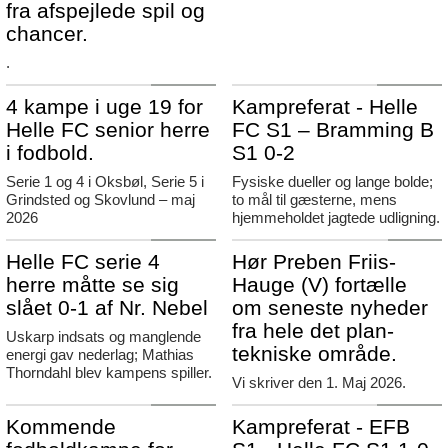
fra afspejlede spil og
chancer.
.
Agerbæk
Agerbæk
4 kampe i uge 19 for
Kampreferat - Helle
Helle FC senior herre
FC S1 – Bramming B
i fodbold.
S1 0-2
Serie 1 og 4 i Oksbøl, Serie 5 i
Fysiske dueller og lange bolde;
Grindsted og Skovlund – maj
to mål til gæsterne, mens
2026
hjemmeholdet jagtede udligning.
Agerbæk
Tistrup
Helle FC serie 4
Hør Preben Friis-
herre måtte se sig
Hauge (V) fortælle
slået 0-1 af Nr. Nebel
om seneste nyheder
fra hele det plan-
Uskarp indsats og manglende
tekniske område.
energi gav nederlag; Mathias
Thorndahl blev kampens spiller.
Vi skriver den 1. Maj 2026.
Agerbæk
Agerbæk
Kommende
Kampreferat - EFB