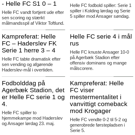
- Helle FC S1 0 – 1
Helle FC fodbold spiller: Serie 1
spiller i Kolding lørdag og Serie
Helle FC vandt fortjent ude efter
5 spiller mod Ansager søndag.
sen scoring og stærkt
målmandsspil af Viktor Toftlund.
Agerbæk
Agerbæk
Kampreferat: Helle
Helle FC serie 4 i mål
FC – Haderslev FK
rus
Serie 1 herre 3 – 4
Helle FC knuste Ansager 10-0
på Agerbæk Stadion efter
Helle FC tabte dramatisk efter
offensiv dominans og mange
sen vending og afgørende
målscorere.
Haderslev-mål i overtiden.
Agerbæk
Agerbæk
Fodbolddag på
Kampreferat: Helle
Agerbæk Stadion, det
FC viser
er Helle FC serie 1 og
mestermentalitet i
4.
vanvittigt comeback
mod Krogager
Helle FC spiller to
hjemmekampe mod Haderslev
Helle FC vendte 0-2 til 5-2 og
og Ansager lørdag 23. maj.
generobrede førstepladsen i
Serie 5.