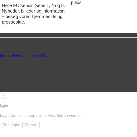
plads
Helle FC senior. Serie 1, 4 og 5.
Nyheder, billeder og information
– besøg vores hjemmeside og
presseside.
binder bånd mellem land & by
-
.
×
Login
Login åbnes i et separat, sikkert Ruban-vindue.
Åbn login
Fortryd