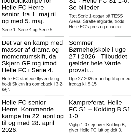
fodboldkampe for
S1 - Helle FC S1 1-0.
Helle FC Herre
Se billeder
senior, fra 1. maj til
Tæt Serie 1-opgør på TESS
og med 5. maj.
Arena: Straffe afgjorde, trods
Helle FC’s pres og chancer.
Serie 1, Serie 4 og Serie 5.
Agerbæk
Tistrup
Det var en kamp med
Sommer
masser af drama og
Børnehøjskole i uge
momentumskift, da
27 i 2026 - Tilbuddet
Skjern GF tog imod
gælder hele Varde
Helle FC i Serie 4.
provsti...
Helle FC startede flyvende og
Uge 27 2026 mandag til og med
holdt Skjern fra comeback i 3-2-
fredag kl. 9-15
sejr.
Agerbæk
Agerbæk
Helle FC senior
Kampreferat. Helle
Herre. Kommende
FC S1 – Kolding B S1
kampe fra 22. april og
1-0
til og med 28. april
Vigtig 1-0 sejr over Kolding B,
2026.
giver Helle FC luft og delt 3.