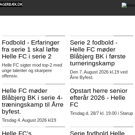
AGERBÆK.DK
Agerbæk
Agerbæk
Fodbold - Erfaringer
Serie 2 fodbold -
fra serie 1 skal løfte
Helle FC møder
Helle FC i serie 2
Blåbjerg BK i første
turneringskamp
Helle FC sigter mod top-2 med
unge talenter og skarpere
Den 7. August 2026 kl.19 ved
offensiv.
Årre Byfest.
Agerbæk
Agerbæk
Helle FC møder
Opstart herre senior
Blåbjerg BK i serie 4-
efterår 2026 - Helle
træningskamp til Årre
FC
byfest.
Tirsdag d. 28/7 kl. 19.00 i Starup
Tirsdag 4. August 2026 kl19
Agerbæk
Agerbæk
Helle FC’s
Serie fodbold Helle