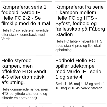
Agerbæk
Agerbæk
Kampreferat serie 1
Kampreferat fra serie
fodbold: Varde IF -
1 kampen mellem
Helle FC 2-2 - Se
Helle FC og HTS -
filmklip med de 4 mål
Byfest, fodbold og
fællesskab på Fåborg
Helle FC sikrede 2-2 i overtiden
Stadion
efter stærkt comeback mod
Varde.
Helle FC tabte knebent til HTS
trods stærkt pres og flot lokal
opbakning.
Agerbæk
Agerbæk
Helle styrede
Fodbold Helle FC
kampen, men
spiller udekampe
effektive HTS vandt
mod Varde IF i serie
4-3 efter dramatisk
1 og serie 4.
afslutning.
Serie 1. 16. maj kl.13 og serie 4.
18. maj kl.18.45 Varde stadion
Helle dominerede længe, men
HTS udnyttede chancerne og
sikrede en snæver sejr.
Tistrup
Agerbæk