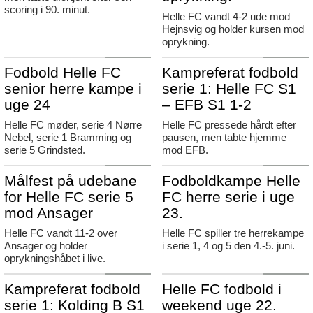
scoring i 90. minut.
Helle FC vandt 4-2 ude mod
Hejnsvig og holder kursen mod
oprykning.
Agerbæk
Agerbæk
Fodbold Helle FC
Kampreferat fodbold
senior herre kampe i
serie 1: Helle FC S1
uge 24
– EFB S1 1-2
Helle FC møder, serie 4 Nørre
Helle FC pressede hårdt efter
Nebel, serie 1 Bramming og
pausen, men tabte hjemme
serie 5 Grindsted.
mod EFB.
Agerbæk
Agerbæk
Målfest på udebane
Fodboldkampe Helle
for Helle FC serie 5
FC herre serie i uge
mod Ansager
23.
Helle FC vandt 11-2 over
Helle FC spiller tre herrekampe
Ansager og holder
i serie 1, 4 og 5 den 4.-5. juni.
oprykningshåbet i live.
Agerbæk
Agerbæk
Kampreferat fodbold
Helle FC fodbold i
serie 1: Kolding B S1
weekend uge 22.