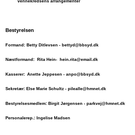
vennekredsens arrangementer
Bestyrelsen
Formand: Betty Ditlevsen - bettyd@bbsyd.dk
Næstformand: Rita Hein- hein.rita@email.dk
Kasserer: Anette Jeppesen - anpo@bbsyd.dk
Sekretær: Else Marie Schultz - pilealle@hmnet.dk
Bestyrelsesmedlem: Birgit Jørgensen - parkvej@hmnet.dk
Personalerep.: Ingelise Madsen