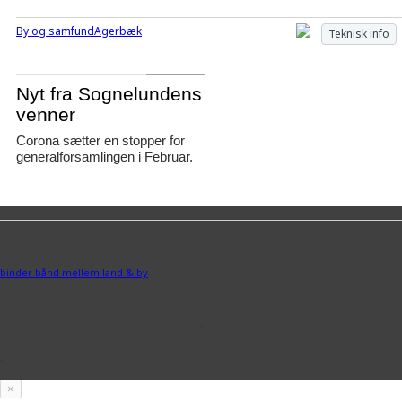
By og samfund
Agerbæk
Teknisk info
Agerbæk
Nyt fra Sognelundens
venner
Corona sætter en stopper for
generalforsamlingen i Februar.
binder bånd mellem land & by
-
.
×