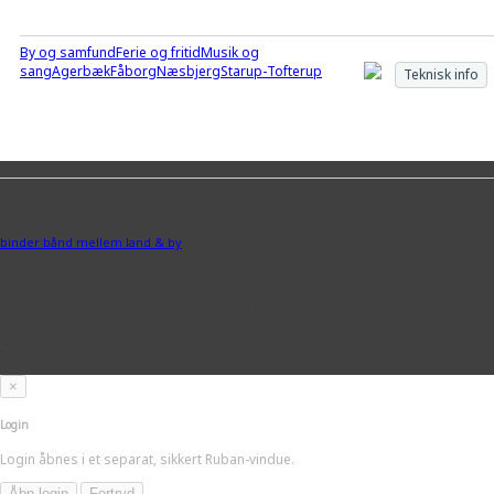
By og samfund
Ferie og fritid
Musik og
sang
Agerbæk
Fåborg
Næsbjerg
Starup-Tofterup
Teknisk info
binder bånd mellem land & by
-
.
×
Login
Login åbnes i et separat, sikkert Ruban-vindue.
Åbn login
Fortryd