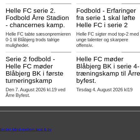
Agerbæk
Agerbæk
Helle FC serie 2.
Fodbold - Erfaringer
Fodbold Årre Stadion
fra serie 1 skal løfte
- chancernes kamp.
Helle FC i serie 2
Helle FC tabte sæsonpremieren
Helle FC sigter mod top-2 med
0-1 til Blåbjerg trods talrige
unge talenter og skarpere
muligheder.
offensiv.
Agerbæk
Agerbæk
Serie 2 fodbold -
Helle FC møder
Helle FC møder
Blåbjerg BK i serie 4-
Blåbjerg BK i første
træningskamp til Årr
turneringskamp
byfest.
Den 7. August 2026 kl.19 ved
Tirsdag 4. August 2026 kl19
Årre Byfest.
binder bånd mellem land & by