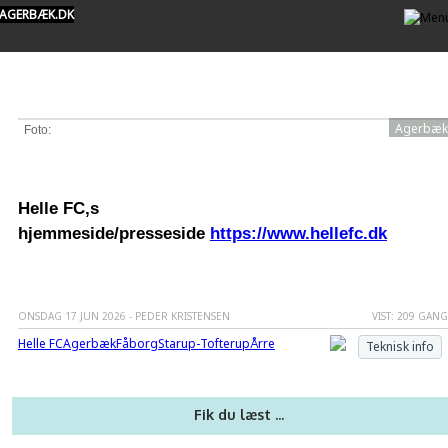
AGERBÆK.DK
Agerbæk
Foto:
Helle FC,s
hjemmeside/presseside
https://www.hellefc.dk
ONSDAG 17 JUN 2026 - PEDER KRISTENSEN
VIST: 209 GAN
Helle FC
Agerbæk
Fåborg
Starup-Tofterup
Årre
Teknisk info
Fik du læst ...