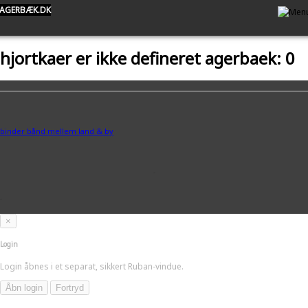
AGERBÆK.DK
hjortkaer er ikke defineret agerbaek: 0
binder bånd mellem land & by
-
.
×
Login
Login åbnes i et separat, sikkert Ruban-vindue.
Åbn login
Fortryd