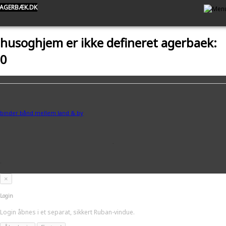
AGERBÆK.DK
husoghjem er ikke defineret agerbaek:
0
binder bånd mellem land & by
-
.
×
Login
Login åbnes i et separat, sikkert Ruban-vindue.