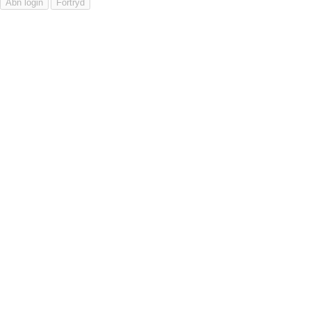
Åbn login
Fortryd